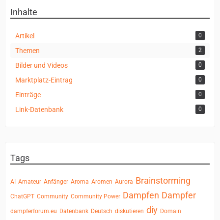
Inhalte
Artikel
0
Themen
2
Bilder und Videos
0
Marktplatz-Eintrag
0
Einträge
0
Link-Datenbank
0
Tags
Brainstorming
AI
Amateur
Anfänger
Aroma
Aromen
Aurora
Dampfen
Dampfer
ChatGPT
Community
Community Power
diy
dampferforum.eu
Datenbank
Deutsch
diskutieren
Domain