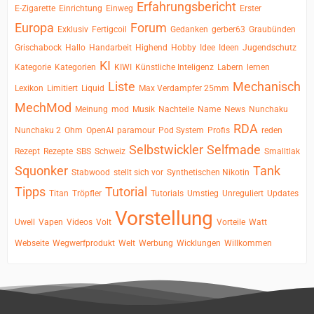
Erfahrungsbericht
E-Zigarette
Einrichtung
Einweg
Erster
Europa
Forum
Exklusiv
Fertigcoil
Gedanken
gerber63
Graubünden
Grischabock
Hallo
Handarbeit
Highend
Hobby
Idee
Ideen
Jugendschutz
KI
Kategorie
Kategorien
KIWI
Künstliche Inteligenz
Labern
lernen
Liste
Mechanisch
Lexikon
Limitiert
Liquid
Max Verdampfer 25mm
MechMod
Meinung
mod
Musik
Nachteile
Name
News
Nunchaku
RDA
Nunchaku 2
Ohm
OpenAI
paramour
Pod System
Profis
reden
Selbstwickler
Selfmade
Rezept
Rezepte
SBS
Schweiz
Smalltlak
Squonker
Tank
Stabwood
stellt sich vor
Synthetischen Nikotin
Tipps
Tutorial
Titan
Tröpfler
Tutorials
Umstieg
Unreguliert
Updates
Vorstellung
Uwell
Vapen
Videos
Volt
Vorteile
Watt
Webseite
Wegwerfprodukt
Welt
Werbung
Wicklungen
Willkommen