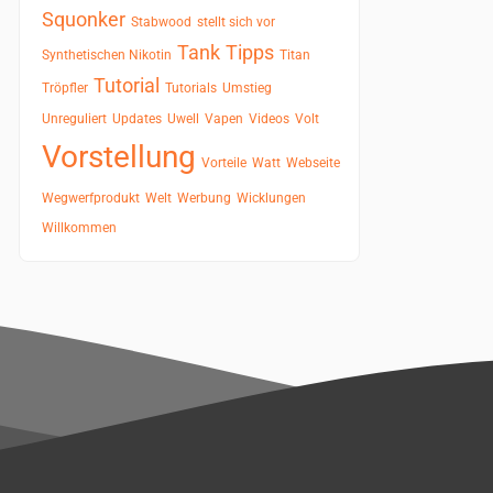
Squonker
Stabwood
stellt sich vor
Tank
Tipps
Synthetischen Nikotin
Titan
Tutorial
Tröpfler
Tutorials
Umstieg
Unreguliert
Updates
Uwell
Vapen
Videos
Volt
Vorstellung
Vorteile
Watt
Webseite
Wegwerfprodukt
Welt
Werbung
Wicklungen
Willkommen