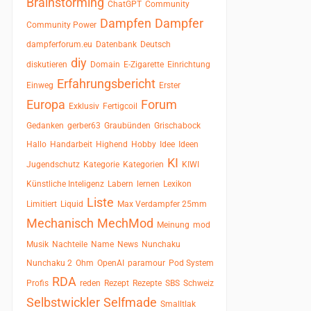
Brainstorming
ChatGPT
Community
Dampfen
Dampfer
Community Power
dampferforum.eu
Datenbank
Deutsch
diy
diskutieren
Domain
E-Zigarette
Einrichtung
Erfahrungsbericht
Einweg
Erster
Europa
Forum
Exklusiv
Fertigcoil
Gedanken
gerber63
Graubünden
Grischabock
Hallo
Handarbeit
Highend
Hobby
Idee
Ideen
KI
Jugendschutz
Kategorie
Kategorien
KIWI
Künstliche Inteligenz
Labern
lernen
Lexikon
Liste
Limitiert
Liquid
Max Verdampfer 25mm
Mechanisch
MechMod
Meinung
mod
Musik
Nachteile
Name
News
Nunchaku
Nunchaku 2
Ohm
OpenAI
paramour
Pod System
RDA
Profis
reden
Rezept
Rezepte
SBS
Schweiz
Selbstwickler
Selfmade
Smalltlak