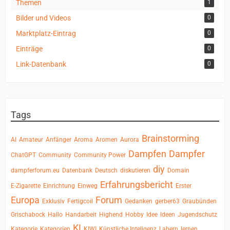
Themen
1
Bilder und Videos
0
Marktplatz-Eintrag
0
Einträge
0
Link-Datenbank
0
Tags
Brainstorming
AI
Amateur
Anfänger
Aroma
Aromen
Aurora
Dampfen
Dampfer
ChatGPT
Community
Community Power
diy
dampferforum.eu
Datenbank
Deutsch
diskutieren
Domain
Erfahrungsbericht
E-Zigarette
Einrichtung
Einweg
Erster
Europa
Forum
Exklusiv
Fertigcoil
Gedanken
gerber63
Graubünden
Grischabock
Hallo
Handarbeit
Highend
Hobby
Idee
Ideen
Jugendschutz
KI
Kategorie
Kategorien
KIWI
Künstliche Inteligenz
Labern
lernen