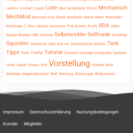
Liste
Mechanisch
Lexikon
Limitiert
Liquid
Max Verdampfer 25mm
MechMod
Meinung
mod
Musik
Nachteile
Name
News
Nunchaku
RDA
Nunchaku 2
Ohm
OpenAI
paramour
Pod System
Profis
reden
Selbstwickler
Selfmade
Rezept
Rezepte
SBS
Schweiz
Smalltlak
Squonker
Tank
Stabwood
stellt sich vor
Synthetischen Nikotin
Tipps
Tutorial
Titan
Tröpfler
Tutorials
Umstieg
Unreguliert
Updates
Vorstellung
Uwell
Vapen
Videos
Volt
Vorteile
Watt
Webseite
Wegwerfprodukt
Welt
Werbung
Wicklungen
Willkommen
Impressum
Datenschutzerklärung
Nutzungsbedingungen
Kontakt
Mitglieder