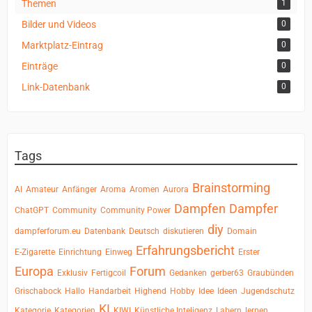
Themen
1
Bilder und Videos
0
Marktplatz-Eintrag
0
Einträge
0
Link-Datenbank
0
Tags
Brainstorming
AI
Amateur
Anfänger
Aroma
Aromen
Aurora
Dampfen
Dampfer
ChatGPT
Community
Community Power
diy
dampferforum.eu
Datenbank
Deutsch
diskutieren
Domain
Erfahrungsbericht
E-Zigarette
Einrichtung
Einweg
Erster
Europa
Forum
Exklusiv
Fertigcoil
Gedanken
gerber63
Graubünden
Grischabock
Hallo
Handarbeit
Highend
Hobby
Idee
Ideen
Jugendschutz
KI
Kategorie
Kategorien
KIWI
Künstliche Inteligenz
Labern
lernen