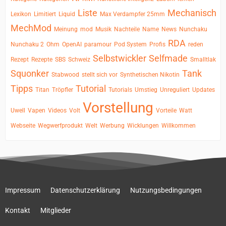
Liste
Mechanisch
Lexikon
Limitiert
Liquid
Max Verdampfer 25mm
MechMod
Meinung
mod
Musik
Nachteile
Name
News
Nunchaku
RDA
Nunchaku 2
Ohm
OpenAI
paramour
Pod System
Profis
reden
Selbstwickler
Selfmade
Rezept
Rezepte
SBS
Schweiz
Smalltlak
Squonker
Tank
Stabwood
stellt sich vor
Synthetischen Nikotin
Tipps
Tutorial
Titan
Tröpfler
Tutorials
Umstieg
Unreguliert
Updates
Vorstellung
Uwell
Vapen
Videos
Volt
Vorteile
Watt
Webseite
Wegwerfprodukt
Welt
Werbung
Wicklungen
Willkommen
Impressum
Datenschutzerklärung
Nutzungsbedingungen
Kontakt
Mitglieder