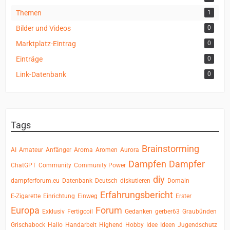
Themen
1
Bilder und Videos
0
Marktplatz-Eintrag
0
Einträge
0
Link-Datenbank
0
Tags
Brainstorming
AI
Amateur
Anfänger
Aroma
Aromen
Aurora
Dampfen
Dampfer
ChatGPT
Community
Community Power
diy
dampferforum.eu
Datenbank
Deutsch
diskutieren
Domain
Erfahrungsbericht
E-Zigarette
Einrichtung
Einweg
Erster
Europa
Forum
Exklusiv
Fertigcoil
Gedanken
gerber63
Graubünden
Grischabock
Hallo
Handarbeit
Highend
Hobby
Idee
Ideen
Jugendschutz