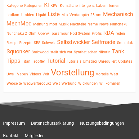
KI
Kategorie
Kategorien
KIWI
Künstliche Inteligenz
Labern
lernen
Liste
Mechanisch
Lexikon
Limitiert
Liquid
Max Verdampfer 25mm
MechMod
Meinung
mod
Musik
Nachteile
Name
News
Nunchaku
RDA
Nunchaku 2
Ohm
OpenAI
paramour
Pod System
Profis
reden
Selbstwickler
Selfmade
Rezept
Rezepte
SBS
Schweiz
Smalltlak
Squonker
Tank
Stabwood
stellt sich vor
Synthetischen Nikotin
Tipps
Tutorial
Titan
Tröpfler
Tutorials
Umstieg
Unreguliert
Updates
Vorstellung
Uwell
Vapen
Videos
Volt
Vorteile
Watt
Webseite
Wegwerfprodukt
Welt
Werbung
Wicklungen
Willkommen
Impressum
Datenschutzerklärung
Nutzungsbedingungen
Kontakt
Mitglieder