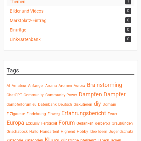
Themen
1
Bilder und Videos
0
Marktplatz-Eintrag
0
Einträge
0
Link-Datenbank
0
Tags
Brainstorming
AI
Amateur
Anfänger
Aroma
Aromen
Aurora
Dampfen
Dampfer
ChatGPT
Community
Community Power
diy
dampferforum.eu
Datenbank
Deutsch
diskutieren
Domain
Erfahrungsbericht
E-Zigarette
Einrichtung
Einweg
Erster
Europa
Forum
Exklusiv
Fertigcoil
Gedanken
gerber63
Graubünden
Grischabock
Hallo
Handarbeit
Highend
Hobby
Idee
Ideen
Jugendschutz
KI
Kategorie
Kategorien
KIWI
Künstliche Inteligenz
Labern
lernen