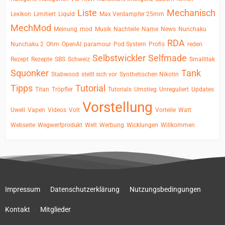
Liste
Mechanisch
Lexikon
Limitiert
Liquid
Max Verdampfer 25mm
MechMod
Meinung
mod
Musik
Nachteile
Name
News
Nunchaku
RDA
Nunchaku 2
Ohm
OpenAI
paramour
Pod System
Profis
reden
Selbstwickler
Selfmade
Rezept
Rezepte
SBS
Schweiz
Smalltlak
Squonker
Tank
Stabwood
stellt sich vor
Synthetischen Nikotin
Tipps
Tutorial
Titan
Tröpfler
Tutorials
Umstieg
Unreguliert
Updates
Vorstellung
Uwell
Vapen
Videos
Volt
Vorteile
Watt
Webseite
Wegwerfprodukt
Welt
Werbung
Wicklungen
Willkommen
Impressum
Datenschutzerklärung
Nutzungsbedingungen
Kontakt
Mitglieder